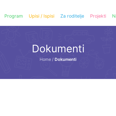
Program
Upisi / Ispisi
Za roditelje
Projekti
N
Dokumenti
Home
/
Dokumenti