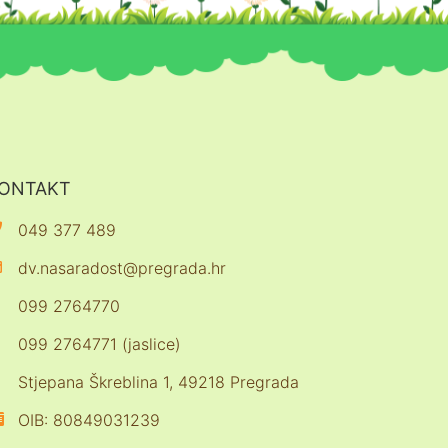
ONTAKT
049 377 489
dv.nasaradost@pregrada.hr
099 2764770
099 2764771 (jaslice)
Stjepana Škreblina 1, 49218 Pregrada
OIB: 80849031239